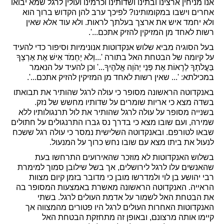
אנו מניחין ארצינו ובתינו ושדותינו וכרמינו ועולין לרגל שמא יבואו
אחרים וישבו במקומותינו? לפיכך ערב להן הקדוש ברוך הוא
ולא יחמד איש את ארצך בעלתך לראות. ולא עוד אלא שאין
רשות לאחד מן המזיקין להזיק אתכם...'.
בעל הסוגיה מביא שלוש אנקדוטות אנונימיות וסיפור כדי להעיד
על קיומה של הבטחת האל בתורה '...וְלֹא יַחְמֹד אִישׁ אֶת אַרְצְךָ
בַּעֲלֹתְךָ לֵרָאוֹת אֶת פְּנֵי יְהֹוָה אֱלֹהֶיךָ...' וכן להעיד על הנאמר
במכילתא: '... שאין רשות לאחד מן המזיקין להזיק אתכם...'.
באנקדוטה הראשונה מסופר כי עולה לרגל שהותיר את תבואתו
בשדה מצא כי אריות שומרים על שדותיו מחשש של נזק.
בשנייה מסופר על עולה לרגל שהותיר את לול תרנגולותיו ללא
שמירה, ועם שובו מצא כי בדרך נס גברו התרנגולים על חתולים
שבאו לטורפם. ובאנקדוטה השלישית נמסר כי עולה רגל ששכח
לנעול את ביתו מצא עם שובו נחש כרוך על המנעול.
בשלוש האנקדוטות לא מוזכר שהאירועים התרחשו בעת
שהאנשים עלו לרגל לירושלים, אך בשל שילובן סמוך למימרת
רבי יהושע בן לוי ולמדרשו מובן כי מדובר בזמן קיום מצוות
הראייה. האנקדוטה הראשונה מאשרת באמצעות המסופר בה
את הבטחת האל לשמור על אדמת העולים לרגל. בשתי
האנקדוטות האחרות העולים לרגל היו פטורים מהמצווה אך
קיימו אותה מרצונם, ובאופן זה מתחזקת הבטחת האל