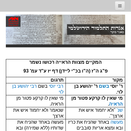
דף הבית
מבוא
האגדות
מסכת סנהדרין
מסכת ברכות
המקיים מצוות הראייה רכושו נשמר
מסכת פאה
פ"ג ה"ז
(ה"ו בכ"י ליידן) דף יז ע"ד עמ' 93
מסכת תענית
מקור
תרגום
ר' יוסי
בשם
ר' יהושע בן
רבי יוסי
בשם
רבי יהושע בן
מסכת קידושין
לוי.
לוי
מי שאין לו קרקע פטור מן
מי שאין לו קרקע פטור מן
משניות
הראיה
.
הראיה.
מסכת סנהדרין
שנ'
"ולא יחמוד איש את
שנאמר ולא יחמוד איש את
ארצך".
ארצך
מסכת ברכות
מעשה
באחד שהניח את כריו
מעשה באחד שהניח את
מסכת פאה
ובא ומצא אריות סובבים
שדותיו (ללא שמירה) ובא