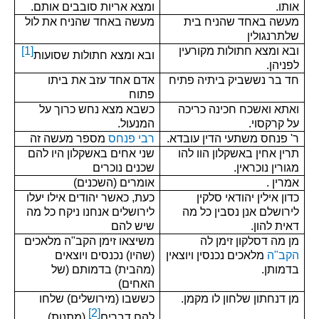
אותו.
ומצא אריות סובבים אותם.
מסכת תענית
מעשה באחד שהניח בית
מעשה באחד שהניח את לול
מסכת קידושין
שלתרנגולין
ובא ומצא חתולות מקורעין
[1]
ובא ומצא חתולות שסועות
סימון האגדות בגמרא
לפניהן.
חד בר נששביק ביתיה פתיח
אדם אחד עזב את ביתו
מסכת סנהדרין
פתוח
מסכת ברכות
ואתא ואשכח חכינה כריכה
כשבא מצא נחש כרוך על
על קרקסוי.
המנעול.
מסכת פאה
ר' פנחס משתעי הדין עובדא.
רבי פנחס
מספר מעשה זה
מסכת תענית
תרין אחין באשקלון הוו להו
שני אחים באשקלון היו להם
מגורין נוכראין.
שכנים נוכרים
מסכת קידושין
אמרין .
אומרים (השכנים)
כדון אילין יהודאי סלקין
כעת, כאשר יהודים אילו יעלו
חכמים
לירושלם אנן נסבין כל מה
לירושלים אנחנו ניקח כל מה
דאית להון.
שיש להם
מושגים
מן מה דסלקון זימן לה
משיצאו זימן הקב"ה מלאכים
הקב"ה
מלאכים נכנסין ויוצאין
(שהיו) נכנסים ויוצאים
מונחים
בדמותן.
(מהבית) בדמותם (של
האחים)
רשימה ביבליוגרפית
מן דנחתון שלחון לו מקמן.
כששבו (מירושלים) שלחו
[2]
צרו קשר
להם דברים
(מתנות)