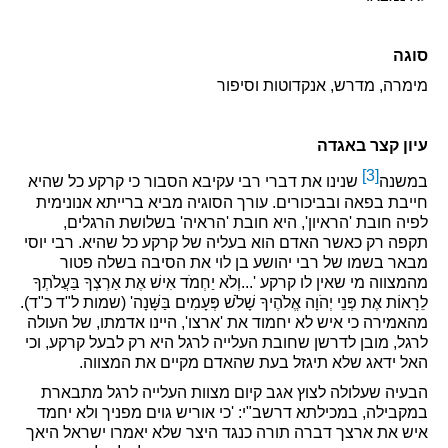
סוגה
מימרה, מדרש, אנקדוטות וסיפור
עיון קצר באגדה
[3]
במשנה
שנינו את דברי רבי עקיבא הסבור כי
קרקע כל שהיא
חייבת בפאה ובביכורים. עורך הסוגיה מביא ברייתא אנונימית
לפיה חובת 'הראיון', היא חובת 'הראיה' בשלושת הרגלים,
תקפה רק כאשר האדם הוא בעליה של קרקע כל שהיא. רבי יוסי
מבאר בשמו של רבי יהושע בן לוי את הסיבה בשלה פטור
מהמצווה מי שאין לו קרקע '...וְלֹא יַחְמֹד אִישׁ אֶת אַרְצְךָ בַּעֲלֹתְךָ
לֵרָאוֹת אֶת פְּנֵי יְהֹוָה אֱלֹהֶיךָ שָׁלֹשׁ פְּעָמִים בַּשָּׁנָה' (שמות ל"ד כ"ד).
מהאמירה כי איש לא יחמוד את 'ארצו', היינו אדמתו, של העולה
לרגל, מובן לדרשן שחובת העלייה לרגל היא רק לבעל קרקע, וכי
האל ידאג שלא תיגזל בעת שהאדם מקיים את המצווה.
הבעיה שעלולה לצוץ אגב קיום מצוות העלייה לרגל מתבארת
במקבילה, במכילתא דרשב"י: 'כי אוריש גוים מפניך ולא יחמד
איש את ארצך דברה תורה כנגד היצר שלא יאמרו ישראל היאך