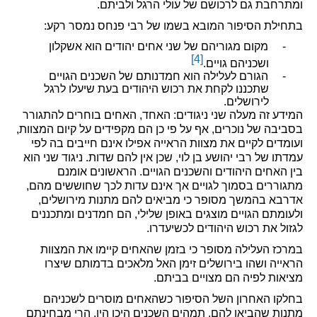
ומתרחבת גם לרכושם של עולי הרגל ולביתם.
בתחילת הסיפור המובא בשמו של רבי פנחס נמסר רקע:
-
מקום מגוריהם של שני אחים יהודים הוא אשקלון
[4]
ושכניהם גויים.
-
הגורם לעלילה הוא חמדנותם של השכנים הגויים
שתכננו לקחת את רכוש היהודים בעת שיעלו לרגל
לירושלים.
המידע זה מעלה שני ניגודים: האחד, האחים בוחרים להתגורר
בסביבה של נוכרים, אף על פי כן הם מקפידים על קיום המצוות,
ועומדים לקיים את מצוות הראייה אפילו אינם חייבים בה לפי
עמדתו של רבי יהושע בן לוי, שכן אין להם שדות. ניגוד שני הוא
בין האחים היהודים והשכנים הגויים. הראשונים אומנם
מתגוררים בסמוך לגויים אך אינם עדות לכך שחוששים מהם,
אדרבא בהמשך מסופר כי מביאים להם מתנות מירושלים,
ולעומתם הגויים מוצגים באופן שלילי, הם חמדנים ומתכננים
לגזול את רכוש היהודים לכשיעדרו.
במרכז העלילה מסופר כי בזמן שהאחים קיימו את המצוות
הראייה ושהו בירושלים זימן האל מלאכים בדמותם שיצרו
מציאות לפיה הם מצויים בביתם.
בחלקו האחרון השל הסיפור כשהאחים מוסרים לשכניהם
מתנות שהביאו להם, תמהים השכנים היכן היו, הרי מבחינתם