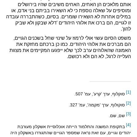
אותם מלאכים הן האחים, האחים משיבים שהיו בירושלים
ומוסיפים על שאלה נוספת כי לא השאירו בביתם בני אדם, או
במילים אחרות לא השאירו שומרים. בסיום, כשהתבררה עובדה
זו לגויים, הם ברכו את אלוהי היהודים 'דלא שבקון ולא שביק
להון
'.
משפט הסיום עשוי אולי לרמוז על שינוי שחל בשכנים הגויים,
הם מברכים את אלוהי היהודים. כמו כן ברכתם מחזקת את
האמונה שהאלוהים ערב לכך שלא ייפגעו המקיימים את מצוות
העלייה לרגל, לא הם ולא רכושם.
[1]
סוקלוף, ערך 'קרע', עמ' 507.
[2]
סוקולוף, ערך 'מקמה', עמ' 327.
[3]
שם, שם.
[4]
בתקופת המשנה והתלמוד הייתה אוכלוסיית אשקלון מעורבת
יהודים וגויים, עם זאת נראה שמספר הגויים שהתגוררו באשקלון היה